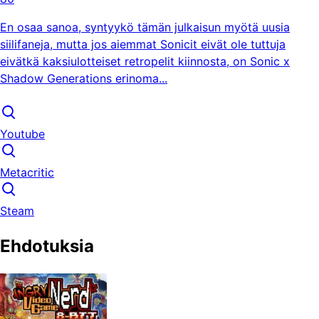
En osaa sanoa, syntyykö tämän julkaisun myötä uusia
siilifaneja, mutta jos aiemmat Sonicit eivät ole tuttuja
eivätkä kaksiulotteiset retropelit kiinnosta, on Sonic x
Shadow Generations erinoma...
Youtube
Metacritic
Steam
Ehdotuksia