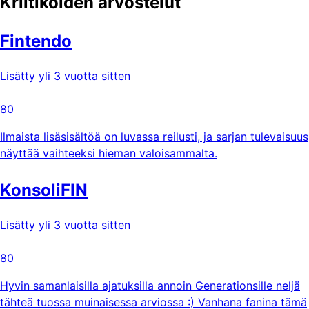
Kriitikoiden arvostelut
Fintendo
Lisätty yli 3 vuotta sitten
80
Ilmaista lisäsisältöä on luvassa reilusti, ja sarjan tulevaisuus
näyttää vaihteeksi hieman valoisammalta.
KonsoliFIN
Lisätty yli 3 vuotta sitten
80
Hyvin samanlaisilla ajatuksilla annoin Generationsille neljä
tähteä tuossa muinaisessa arviossa :) Vanhana fanina tämä