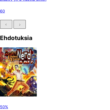
60
Ehdotuksia
50%