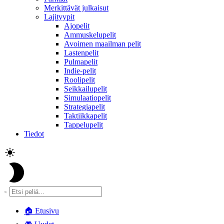
Merkittävät julkaisut
Lajityypit
Ajopelit
Ammuskelupelit
Avoimen maailman pelit
Lastenpelit
Pulmapelit
Indie-pelit
Roolipelit
Seikkailupelit
Simulaatiopelit
Strategiapelit
Taktiikkapelit
Tappelupelit
Tiedot
🏠
Etusivu