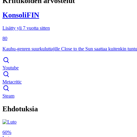
Kriitikoiden arvostelut
KonsoliFIN
Lisätty yli 7 vuotta sitten
80
Kauhu-genren suurkuluttajille Close to the Sun saattaa kuitenkin tuntua 
Youtube
Metacritic
Steam
Ehdotuksia
60%