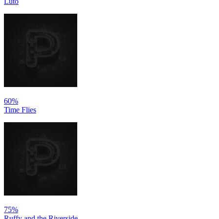
Luto
60%
Time Flies
75%
Ruffy and the Riverside