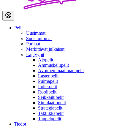
Pelit
Uusimmat
Suosituimmat
Parhaat
Merkittävät julkaisut
Lajityypit
Ajopelit
Ammuskelupelit
Avoimen maailman pelit
Lastenpelit
Pulmapelit
Indie-pelit
Roolipelit
Seikkailupelit
Simulaatiopelit
Strategiapelit
Taktiikkapelit
Tappelupelit
Tiedot