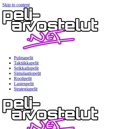
Skip to content
Pulmapelit
Taktiikkapelit
Seikkailupelit
Simulaatiopelit
Roolipelit
Lastenpelit
Strategiapelit