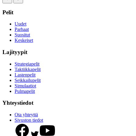
Pelit
Uudet
Parhaat
Suositut
Keskeiset
Lajityypit
Strategiapelit
Taktiikkapelit
Lastenpelit
Seikkailupelit
Simulaatiot
Pulmapelit
Yhteystiedot
Ota yhteyttä
Sivuston tiedot