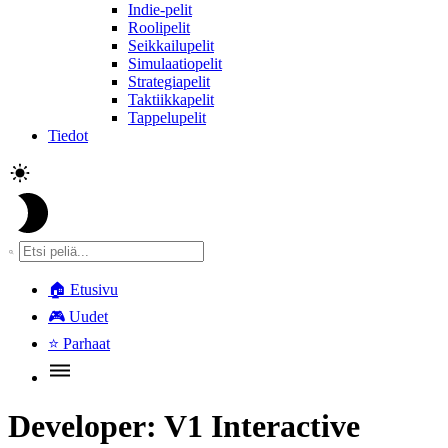
Indie-pelit
Roolipelit
Seikkailupelit
Simulaatiopelit
Strategiapelit
Taktiikkapelit
Tappelupelit
Tiedot
🏠
Etusivu
🎮
Uudet
⭐
Parhaat
Developer:
V1 Interactive