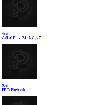
48%
Call of Duty: Black Ops 7
60%
FBC: Firebreak