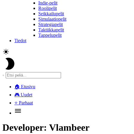
Indie-pelit
Roolipelit
Seikkailupelit
Simulaatiopelit
Strategiapelit
Taktiikkapelit
Tappelupelit
Tiedot
🏠
Etusivu
🎮
Uudet
⭐
Parhaat
Developer:
Vlambeer