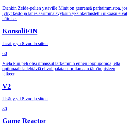
Etenkin Zelda-pelien ystäville Minit on genrensä parhaimmistoa, jos
lyhyt kesto ja lähes äärimmäisyyksiin yksinkertaistettu ulkoasu eivät
häiritse.
KonsoliFIN
Lisätty yli 8 vuotta sitten
60
Vielä kun peli olisi ilmaissut tarkemmin ennen loppupomoa, että
optionaalisia tehtäviä ei voi palata suorittamaan tämän pisteen
jälkeen.
V2
Lisätty yli 8 vuotta sitten
80
Game Reactor