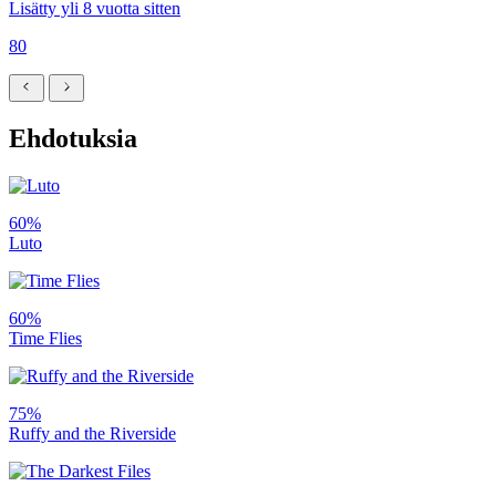
Lisätty yli 8 vuotta sitten
80
Ehdotuksia
60%
Luto
60%
Time Flies
75%
Ruffy and the Riverside