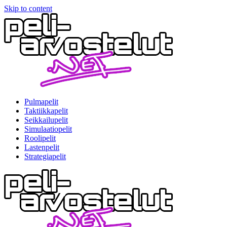
Skip to content
Pulmapelit
Taktiikkapelit
Seikkailupelit
Simulaatiopelit
Roolipelit
Lastenpelit
Strategiapelit