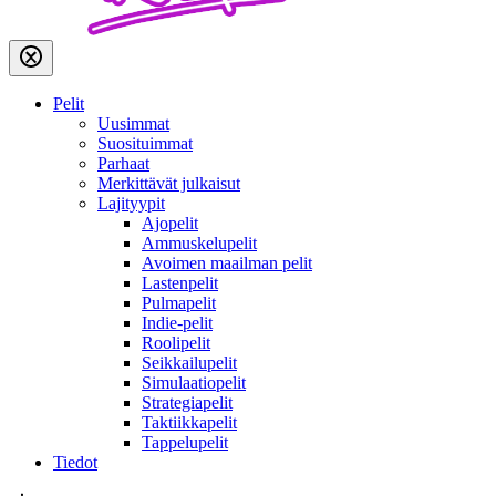
Pelit
Uusimmat
Suosituimmat
Parhaat
Merkittävät julkaisut
Lajityypit
Ajopelit
Ammuskelupelit
Avoimen maailman pelit
Lastenpelit
Pulmapelit
Indie-pelit
Roolipelit
Seikkailupelit
Simulaatiopelit
Strategiapelit
Taktiikkapelit
Tappelupelit
Tiedot