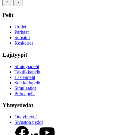
Pelit
Uudet
Parhaat
Suositut
Keskeiset
Lajityypit
Strategiapelit
Taktiikkapelit
Lastenpelit
Seikkailupelit
Simulaatiot
Pulmapelit
Yhteystiedot
Ota yhteyttä
Sivuston tiedot