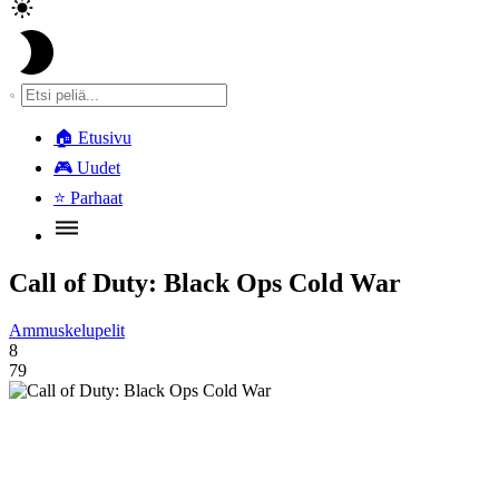
🏠
Etusivu
🎮
Uudet
⭐
Parhaat
Call of Duty: Black Ops Cold War
Ammuskelupelit
8
79