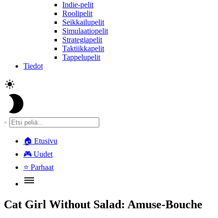
Indie-pelit
Roolipelit
Seikkailupelit
Simulaatiopelit
Strategiapelit
Taktiikkapelit
Tappelupelit
Tiedot
🏠
Etusivu
🎮
Uudet
⭐
Parhaat
Cat Girl Without Salad: Amuse​-​Bouche