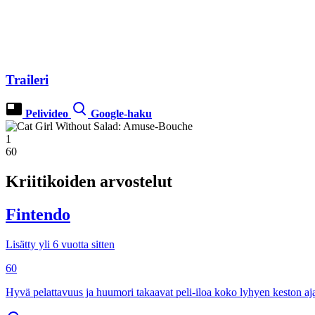
Traileri
Pelivideo
Google-haku
1
60
Kriitikoiden arvostelut
Fintendo
Lisätty yli 6 vuotta sitten
60
Hyvä pelattavuus ja huumori takaavat peli-iloa koko lyhyen keston aj