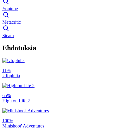
Youtube
Metacritic
Steam
Ehdotuksia
11%
Ufophilia
65%
High on Life 2
100%
Minishoot' Adventures