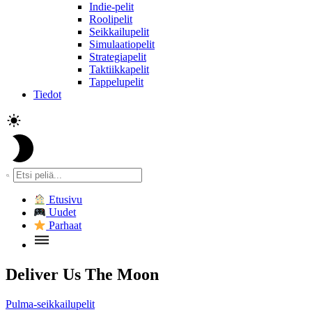
Indie-pelit
Roolipelit
Seikkailupelit
Simulaatiopelit
Strategiapelit
Taktiikkapelit
Tappelupelit
Tiedot
Etusivu
Uudet
Parhaat
Deliver Us The Moon
Pulma-seikkailupelit