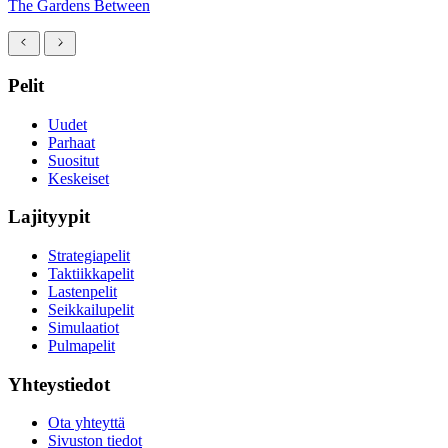
The Gardens Between
Pelit
Uudet
Parhaat
Suositut
Keskeiset
Lajityypit
Strategiapelit
Taktiikkapelit
Lastenpelit
Seikkailupelit
Simulaatiot
Pulmapelit
Yhteystiedot
Ota yhteyttä
Sivuston tiedot