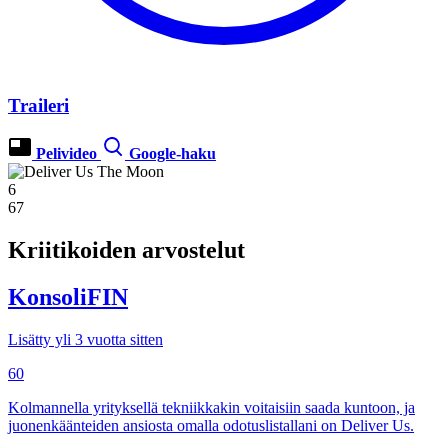
Traileri
Pelivideo
Google-haku
6
67
Kriitikoiden arvostelut
KonsoliFIN
Lisätty yli 3 vuotta sitten
60
Kolmannella yrityksellä tekniikkakin voitaisiin saada kuntoon, ja
juonenkäänteiden ansiosta omalla odotuslistallani on Deliver Us.