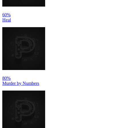
60%
Heal
80%
Murder by Numbers