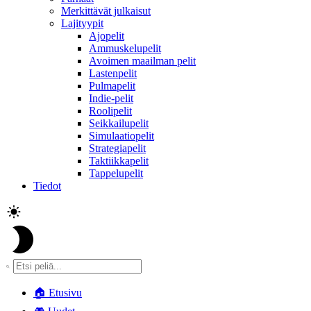
Merkittävät julkaisut
Lajityypit
Ajopelit
Ammuskelupelit
Avoimen maailman pelit
Lastenpelit
Pulmapelit
Indie-pelit
Roolipelit
Seikkailupelit
Simulaatiopelit
Strategiapelit
Taktiikkapelit
Tappelupelit
Tiedot
🏠
Etusivu