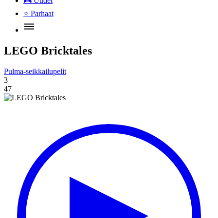
🎮
Uudet
⭐
Parhaat
LEGO Bricktales
Pulma-seikkailupelit
3
47