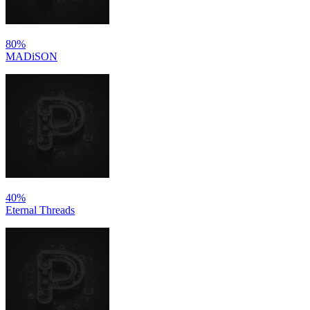
80%
MADiSON
40%
Eternal Threads