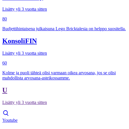
Lisätty yli 3 vuotta sitten
80
Budjettihintaisena julkaisuna Lego Bricktalesia on helppo suositella.
KonsoliFIN
Lisätty yli 3 vuotta sitten
60
Kolme ja puoli tähteä olisi varmaan oikea arvosana, jos se olisi
mahdollista arvosana-asteikossamme.
U
Lisätty yli 3 vuotta sitten
Youtube