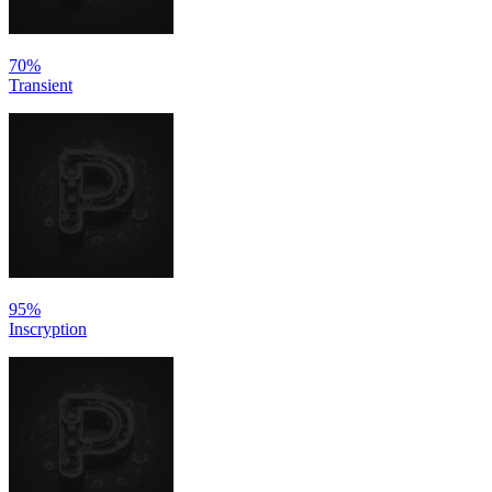
70%
Transient
95%
Inscryption