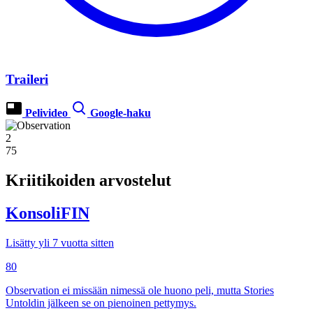
Traileri
Pelivideo
Google-haku
2
75
Kriitikoiden arvostelut
KonsoliFIN
Lisätty yli 7 vuotta sitten
80
Observation ei missään nimessä ole huono peli, mutta Stories
Untoldin jälkeen se on pienoinen pettymys.