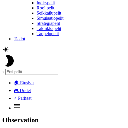
Indie-pelit
Roolipelit
Seikkailupelit
Simulaatiopelit
Strategiapelit
Taktiikkapelit
Tappelupelit
Tiedot
🏠
Etusivu
🎮
Uudet
⭐
Parhaat
Observation