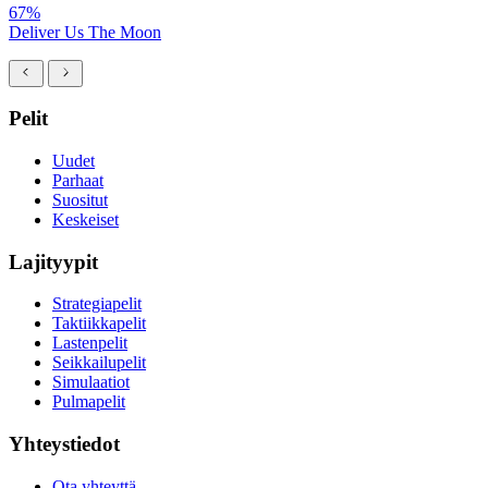
67%
Deliver Us The Moon
Pelit
Uudet
Parhaat
Suositut
Keskeiset
Lajityypit
Strategiapelit
Taktiikkapelit
Lastenpelit
Seikkailupelit
Simulaatiot
Pulmapelit
Yhteystiedot
Ota yhteyttä