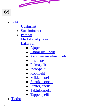
Pelit
Uusimmat
Suosituimmat
Parhaat
Merkittävät julkaisut
Lajityypit
Ajopelit
Ammuskelupelit
Avoimen maailman pelit
Lastenpelit
Pulmapelit
Indie-pelit
Roolipelit
Seikkailupelit
Simulaatiopelit
Strategiapelit
Taktiikkapelit
Tappelupelit
Tiedot