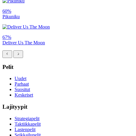
60%
Pikuniku
67%
Deliver Us The Moon
Pelit
Uudet
Parhaat
Suositut
Keskeiset
Lajityypit
Strategiapelit
Taktiikkapelit
Lastenpelit
Seikkailupelit