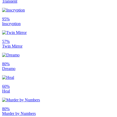
Transient
95%
Inscryption
57%
Twin Mirror
80%
Dreamo
60%
Heal
80%
Murder by Numbers