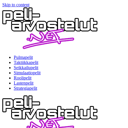
Skip to content
Pulmapelit
Taktiikkapelit
Seikkailupelit
Simulaatiopelit
Roolipelit
Lastenpelit
Strategiapelit