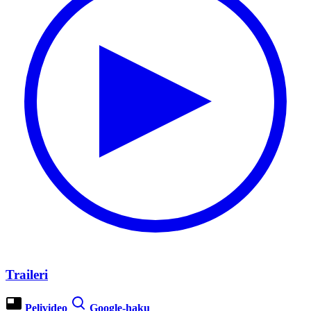
Traileri
Pelivideo
Google-haku