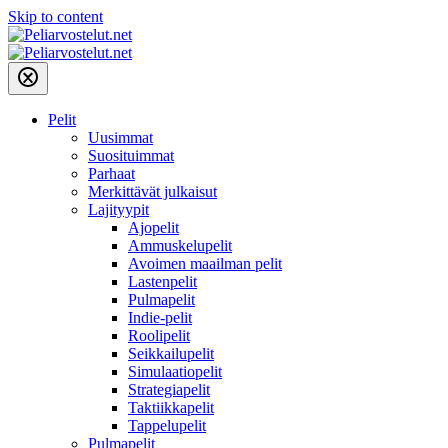
Skip to content
Pelit
Uusimmat
Suosituimmat
Parhaat
Merkittävät julkaisut
Lajityypit
Ajopelit
Ammuskelupelit
Avoimen maailman pelit
Lastenpelit
Pulmapelit
Indie-pelit
Roolipelit
Seikkailupelit
Simulaatiopelit
Strategiapelit
Taktiikkapelit
Tappelupelit
Pulmapelit