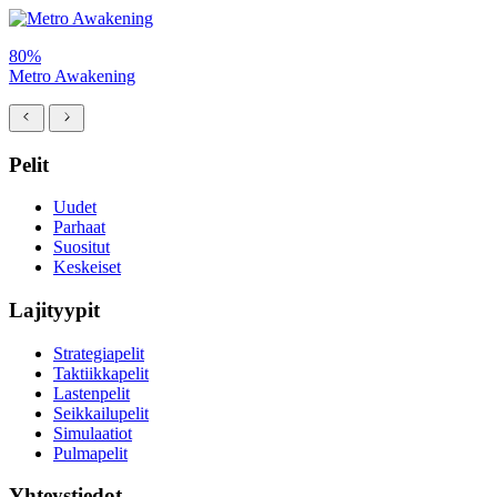
80%
Metro Awakening
Pelit
Uudet
Parhaat
Suositut
Keskeiset
Lajityypit
Strategiapelit
Taktiikkapelit
Lastenpelit
Seikkailupelit
Simulaatiot
Pulmapelit
Yhteystiedot