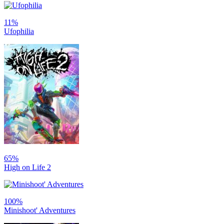
11%
Ufophilia
65%
High on Life 2
100%
Minishoot' Adventures