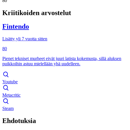
80
Kriitikoiden arvostelut
Fintendo
Lisätty yli 7 vuotta sitten
80
Pienet tekniset murheet eivät juuri latista kokemusta, sillä aluksen
puikkoihin astuu mielellään yhä uudelleen.
Youtube
Metacritic
Steam
Ehdotuksia