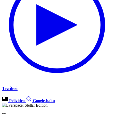
Traileri
Pelivideo
Google-haku
1