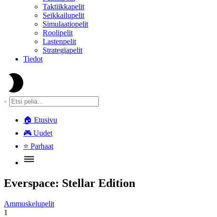
Taktiikkapelit
Seikkailupelit
Simulaatiopelit
Roolipelit
Lastenpelit
Strategiapelit
Tiedot
🏠
Etusivu
🎮
Uudet
⭐
Parhaat
Everspace: Stellar Edition
Ammuskelupelit
1