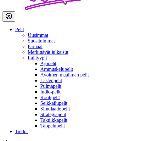
Pelit
Uusimmat
Suosituimmat
Parhaat
Merkittävät julkaisut
Lajityypit
Ajopelit
Ammuskelupelit
Avoimen maailman pelit
Lastenpelit
Pulmapelit
Indie-pelit
Roolipelit
Seikkailupelit
Simulaatiopelit
Strategiapelit
Taktiikkapelit
Tappelupelit
Tiedot