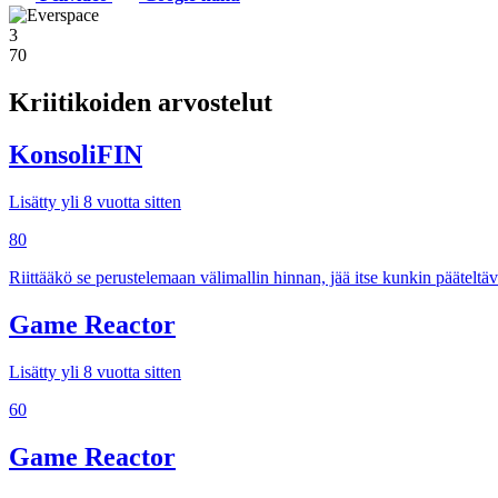
3
70
Kriitikoiden arvostelut
KonsoliFIN
Lisätty yli 8 vuotta sitten
80
Riittääkö se perustelemaan välimallin hinnan, jää itse kunkin pääteltäv
Game Reactor
Lisätty yli 8 vuotta sitten
60
Game Reactor