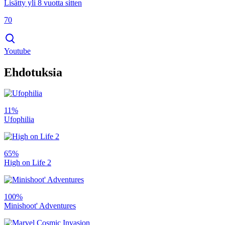
Lisätty yli 8 vuotta sitten
70
Youtube
Ehdotuksia
11%
Ufophilia
65%
High on Life 2
100%
Minishoot' Adventures