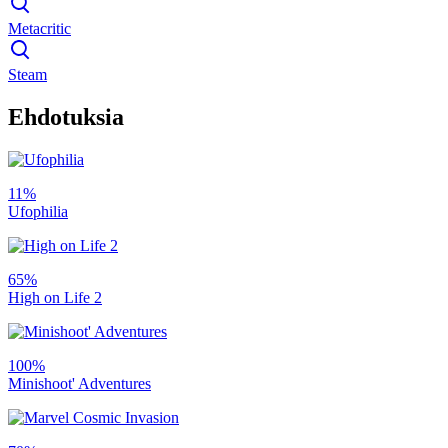
Metacritic
Steam
Ehdotuksia
11%
Ufophilia
65%
High on Life 2
100%
Minishoot' Adventures