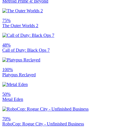
Metroid Prime 4: Beyond
75%
The Outer Worlds 2
48%
Call of Duty: Black Ops 7
100%
Platypus Reclayed
50%
Metal Eden
70%
RoboCop: Rogue City - Unfinished Business