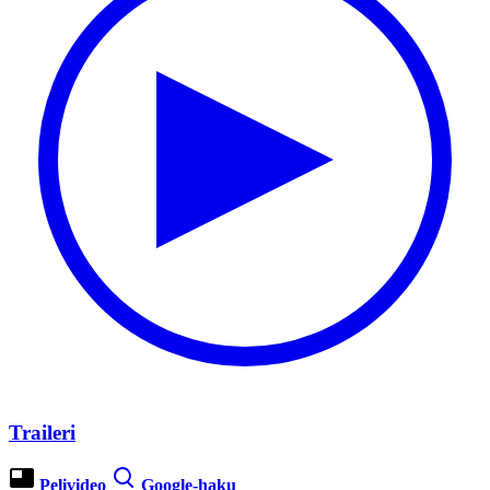
Traileri
Pelivideo
Google-haku