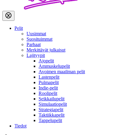
Pelit
Uusimmat
Suosituimmat
Parhaat
Merkittävät julkaisut
Lajityypit
Ajopelit
Ammuskelupelit
Avoimen maailman pelit
Lastenpelit
Pulmapelit
Indie-pelit
Roolipelit
Seikkailupelit
Simulaatiopelit
Strategiapelit
Taktiikkapelit
Tappelupelit
Tiedot