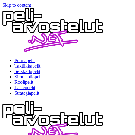
Skip to content
Pulmapelit
Taktiikkapelit
Seikkailupelit
Simulaatiopelit
Roolipelit
Lastenpelit
Strategiapelit