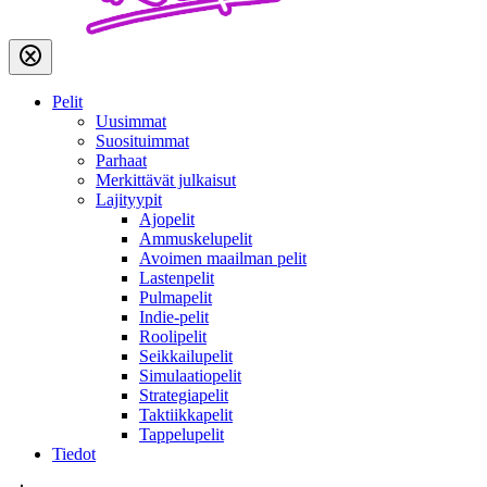
Pelit
Uusimmat
Suosituimmat
Parhaat
Merkittävät julkaisut
Lajityypit
Ajopelit
Ammuskelupelit
Avoimen maailman pelit
Lastenpelit
Pulmapelit
Indie-pelit
Roolipelit
Seikkailupelit
Simulaatiopelit
Strategiapelit
Taktiikkapelit
Tappelupelit
Tiedot