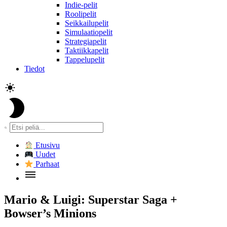
Indie-pelit
Roolipelit
Seikkailupelit
Simulaatiopelit
Strategiapelit
Taktiikkapelit
Tappelupelit
Tiedot
Etusivu
Uudet
Parhaat
Mario & Luigi: Superstar Saga +
Bowser’s Minions