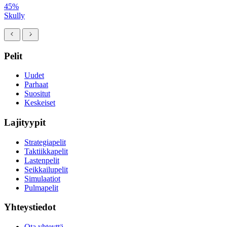
45%
Skully
Pelit
Uudet
Parhaat
Suositut
Keskeiset
Lajityypit
Strategiapelit
Taktiikkapelit
Lastenpelit
Seikkailupelit
Simulaatiot
Pulmapelit
Yhteystiedot
Ota yhteyttä