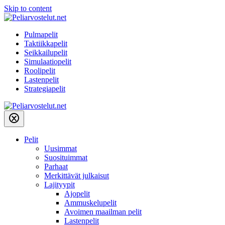
Skip to content
Pulmapelit
Taktiikkapelit
Seikkailupelit
Simulaatiopelit
Roolipelit
Lastenpelit
Strategiapelit
Pelit
Uusimmat
Suosituimmat
Parhaat
Merkittävät julkaisut
Lajityypit
Ajopelit
Ammuskelupelit
Avoimen maailman pelit
Lastenpelit