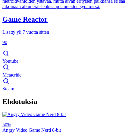
metroidvanioiden ystävää, mutta aivan erityisen paikkansa se saa
aikoinaan alkuperäisteoksia pelanneiden sydämissä.
Game Reactor
Lisätty yli 7 vuotta sitten
90
Youtube
Metacritic
Steam
Ehdotuksia
50%
Angry Video Game Nerd 8-bit