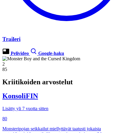
Traileri
Pelivideo
Google-haku
2
85
Kriitikoiden arvostelut
KonsoliFIN
Lisätty yli 7 vuotta sitten
80
Monsteripojan seikkailut miellyttävät taatusti jokaista