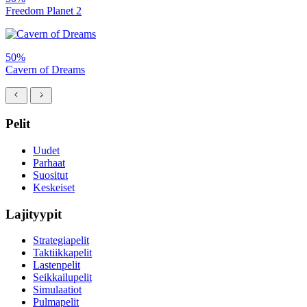
Freedom Planet 2
50%
Cavern of Dreams
Pelit
Uudet
Parhaat
Suositut
Keskeiset
Lajityypit
Strategiapelit
Taktiikkapelit
Lastenpelit
Seikkailupelit
Simulaatiot
Pulmapelit