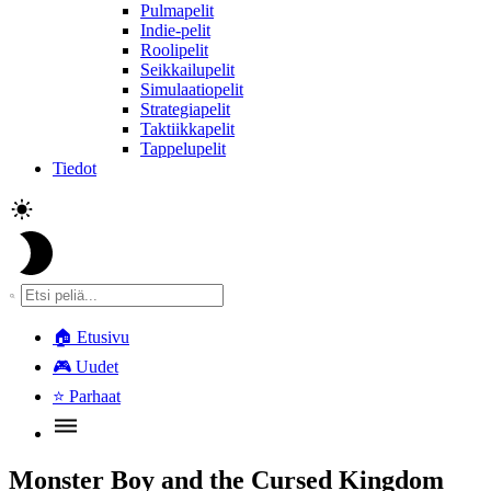
Pulmapelit
Indie-pelit
Roolipelit
Seikkailupelit
Simulaatiopelit
Strategiapelit
Taktiikkapelit
Tappelupelit
Tiedot
🏠
Etusivu
🎮
Uudet
⭐
Parhaat
Monster Boy and the Cursed Kingdom