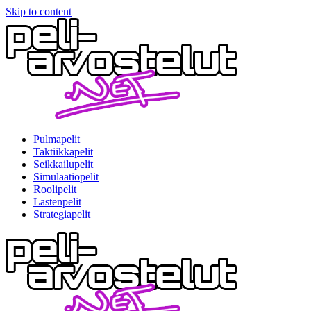
Skip to content
Pulmapelit
Taktiikkapelit
Seikkailupelit
Simulaatiopelit
Roolipelit
Lastenpelit
Strategiapelit