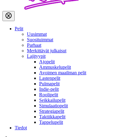
Pelit
Uusimmat
Suosituimmat
Parhaat
Merkittävät julkaisut
Lajityypit
Ajopelit
Ammuskelupelit
Avoimen maailman pelit
Lastenpelit
Pulmapelit
Indie-pelit
Roolipelit
Seikkailupelit
Simulaatiopelit
Strategiapelit
Taktiikkapelit
Tappelupelit
Tiedot