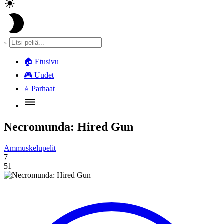
🏠
Etusivu
🎮
Uudet
⭐
Parhaat
Necromunda: Hired Gun
Ammuskelupelit
7
51