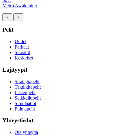
80%
Metro Awakening
Pelit
Uudet
Parhaat
Suositut
Keskeiset
Lajityypit
Strategiapelit
Taktiikkapelit
Lastenpelit
Seikkailupelit
Simulaatiot
Pulmapelit
Yhteystiedot
Ota yhteyttä