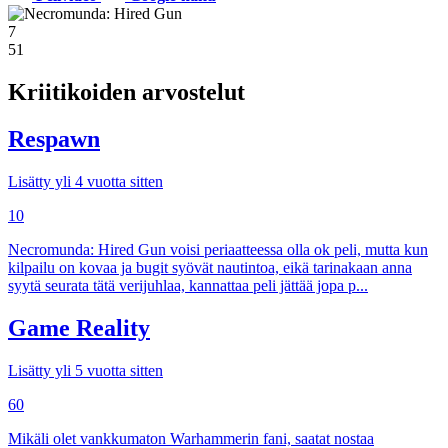
7
51
Kriitikoiden arvostelut
Respawn
Lisätty yli 4 vuotta sitten
10
Necromunda: Hired Gun voisi periaatteessa olla ok peli, mutta kun
kilpailu on kovaa ja bugit syövät nautintoa, eikä tarinakaan anna
syytä seurata tätä verijuhlaa, kannattaa peli jättää jopa p...
Game Reality
Lisätty yli 5 vuotta sitten
60
Mikäli olet vankkumaton Warhammerin fani, saatat nostaa