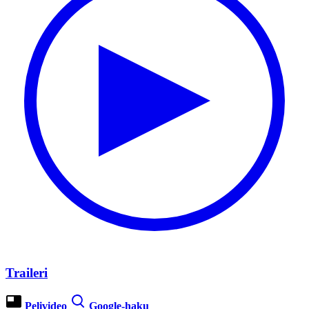
Traileri
Pelivideo
Google-haku