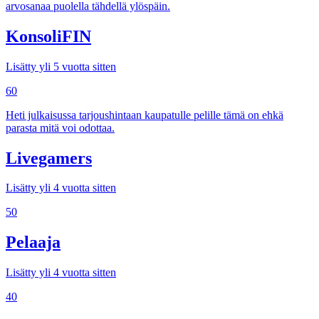
arvosanaa puolella tähdellä ylöspäin.
KonsoliFIN
Lisätty yli 5 vuotta sitten
60
Heti julkaisussa tarjoushintaan kaupatulle pelille tämä on ehkä
parasta mitä voi odottaa.
Livegamers
Lisätty yli 4 vuotta sitten
50
Pelaaja
Lisätty yli 4 vuotta sitten
40