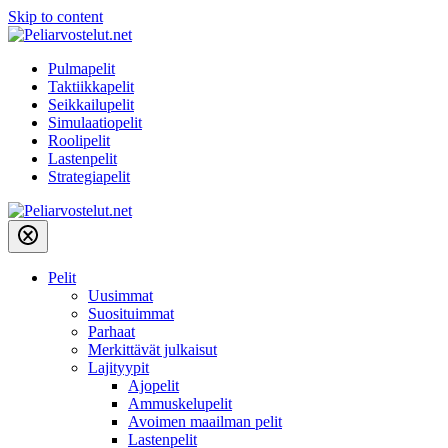
Skip to content
Pulmapelit
Taktiikkapelit
Seikkailupelit
Simulaatiopelit
Roolipelit
Lastenpelit
Strategiapelit
Pelit
Uusimmat
Suosituimmat
Parhaat
Merkittävät julkaisut
Lajityypit
Ajopelit
Ammuskelupelit
Avoimen maailman pelit
Lastenpelit