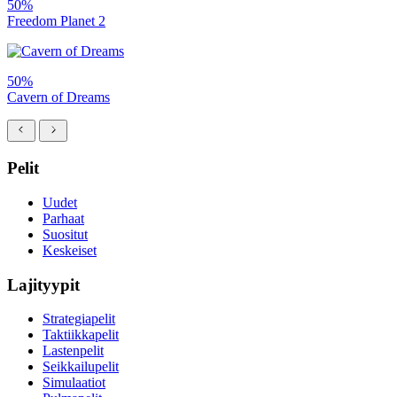
50%
Freedom Planet 2
50%
Cavern of Dreams
Pelit
Uudet
Parhaat
Suositut
Keskeiset
Lajityypit
Strategiapelit
Taktiikkapelit
Lastenpelit
Seikkailupelit
Simulaatiot