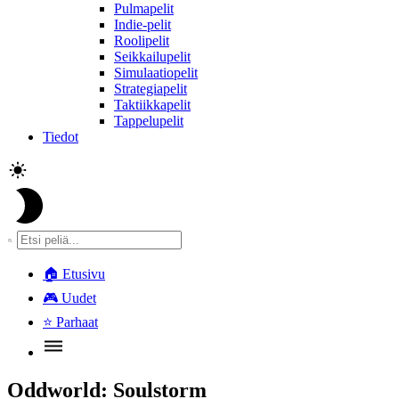
Pulmapelit
Indie-pelit
Roolipelit
Seikkailupelit
Simulaatiopelit
Strategiapelit
Taktiikkapelit
Tappelupelit
Tiedot
🏠
Etusivu
🎮
Uudet
⭐
Parhaat
Oddworld: Soulstorm