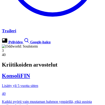
Traileri
Pelivideo
Google-haku
3
40
Kriitikoiden arvostelut
KonsoliFIN
Lisätty yli 5 vuotta sitten
40
Kaikki pyörii vain muutaman hahmon ympärillä, eikä uusista