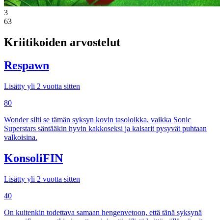
3
63
Kriitikoiden arvostelut
Respawn
Lisätty yli 2 vuotta sitten
80
Wonder silti se tämän syksyn kovin tasoloikka, vaikka Sonic
Superstars säntääkin hyvin kakkoseksi ja kalsarit pysyvät puhtaan
valkoisina.
KonsoliFIN
Lisätty yli 2 vuotta sitten
40
On kuitenkin todettava samaan hengenvetoon, että tänä syksynä