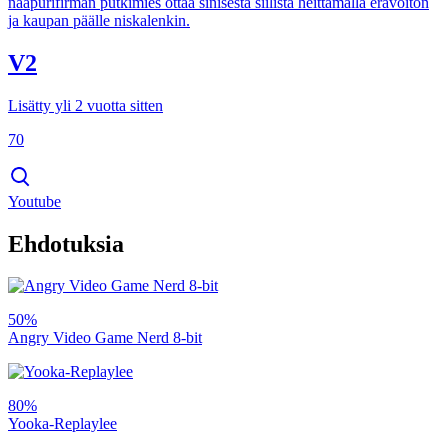
naapurifirman putkimies ottaa sinisestä siilistä heittämällä erävoiton
ja kaupan päälle niskalenkin.
V2
Lisätty yli 2 vuotta sitten
70
Youtube
Ehdotuksia
50%
Angry Video Game Nerd 8-bit
80%
Yooka-Replaylee