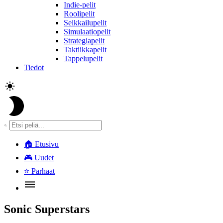
Indie-pelit
Roolipelit
Seikkailupelit
Simulaatiopelit
Strategiapelit
Taktiikkapelit
Tappelupelit
Tiedot
🏠
Etusivu
🎮
Uudet
⭐
Parhaat
Sonic Superstars