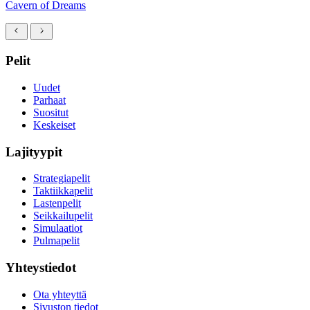
Cavern of Dreams
Pelit
Uudet
Parhaat
Suositut
Keskeiset
Lajityypit
Strategiapelit
Taktiikkapelit
Lastenpelit
Seikkailupelit
Simulaatiot
Pulmapelit
Yhteystiedot
Ota yhteyttä
Sivuston tiedot