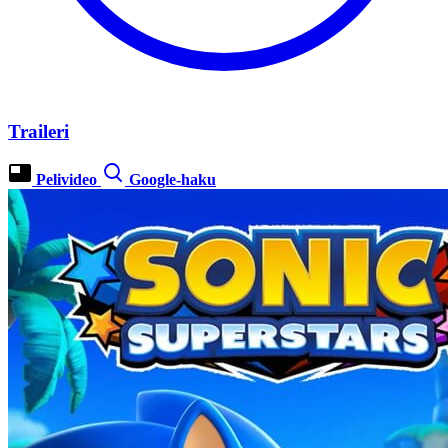
Traileri
Pelivideo
Google-haku