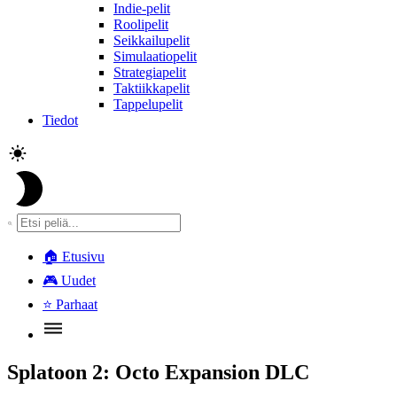
Indie-pelit
Roolipelit
Seikkailupelit
Simulaatiopelit
Strategiapelit
Taktiikkapelit
Tappelupelit
Tiedot
🏠
Etusivu
🎮
Uudet
⭐
Parhaat
Splatoon 2: Octo Expansion DLC