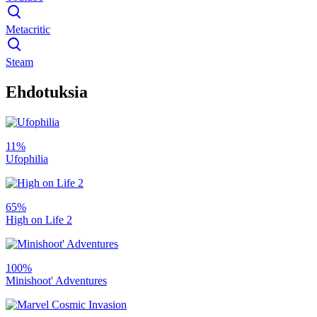
Metacritic
Steam
Ehdotuksia
11%
Ufophilia
65%
High on Life 2
100%
Minishoot' Adventures