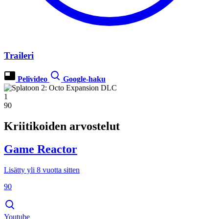
Traileri
Pelivideo
Google-haku
1
90
Kriitikoiden arvostelut
Game Reactor
Lisätty yli 8 vuotta sitten
90
Youtube