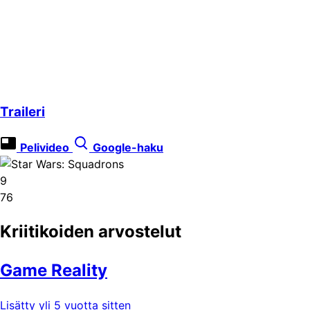
Traileri
Pelivideo
Google-haku
9
76
Kriitikoiden arvostelut
Game Reality
Lisätty yli 5 vuotta sitten