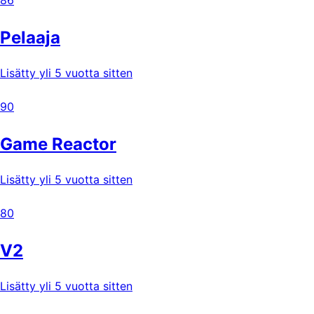
86
Pelaaja
Lisätty yli 5 vuotta sitten
90
Game Reactor
Lisätty yli 5 vuotta sitten
80
V2
Lisätty yli 5 vuotta sitten