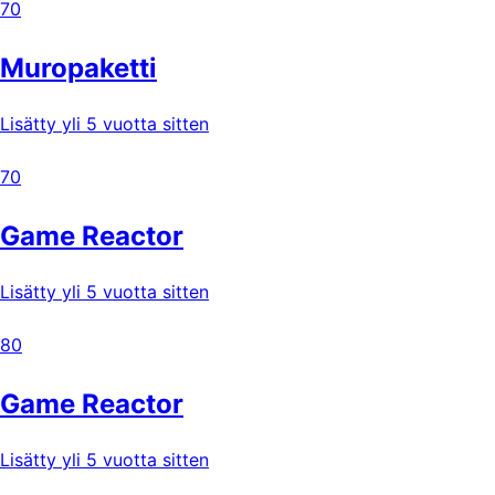
70
Muropaketti
Lisätty yli 5 vuotta sitten
70
Game Reactor
Lisätty yli 5 vuotta sitten
80
Game Reactor
Lisätty yli 5 vuotta sitten