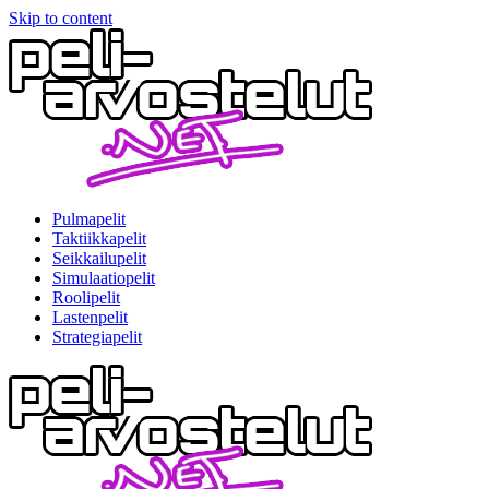
Skip to content
Pulmapelit
Taktiikkapelit
Seikkailupelit
Simulaatiopelit
Roolipelit
Lastenpelit
Strategiapelit