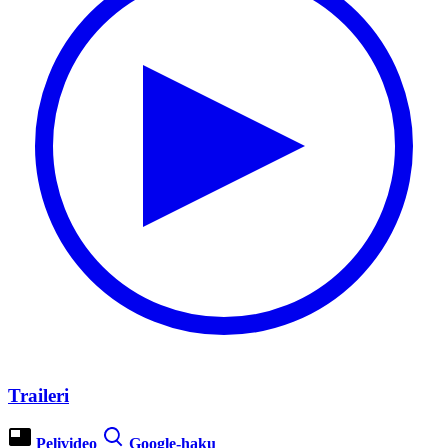
Traileri
Pelivideo
Google-haku