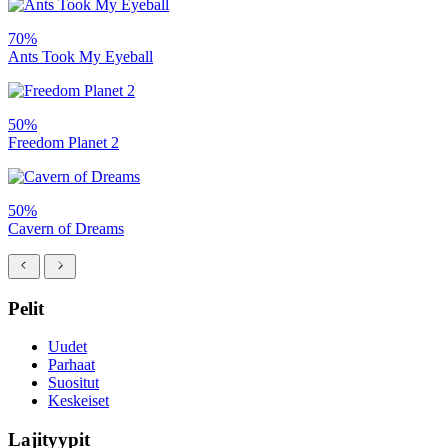
70%
Ants Took My Eyeball
50%
Freedom Planet 2
50%
Cavern of Dreams
Pelit
Uudet
Parhaat
Suositut
Keskeiset
Lajityypit