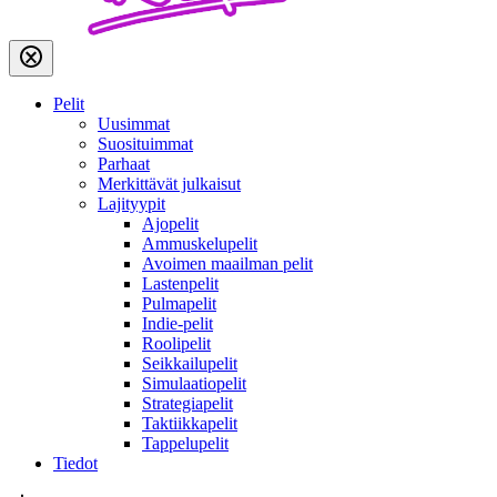
Pelit
Uusimmat
Suosituimmat
Parhaat
Merkittävät julkaisut
Lajityypit
Ajopelit
Ammuskelupelit
Avoimen maailman pelit
Lastenpelit
Pulmapelit
Indie-pelit
Roolipelit
Seikkailupelit
Simulaatiopelit
Strategiapelit
Taktiikkapelit
Tappelupelit
Tiedot