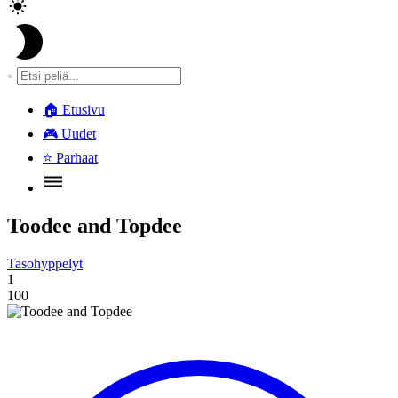
🏠
Etusivu
🎮
Uudet
⭐
Parhaat
Toodee and Topdee
Tasohyppelyt
1
100