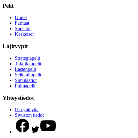
Pelit
Uudet
Parhaat
Suositut
Keskeiset
Lajityypit
Strategiapelit
Taktiikkapelit
Lastenpelit
Seikkailupelit
Simulaatiot
Pulmapelit
Yhteystiedot
Ota yhteyttä
Sivuston tiedot