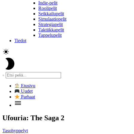
Indie-pelit
Roolipelit
Seikkailupelit
Simulaatiopelit
Strategiapelit
Taktiikkapelit
Tappelupelit
Tiedot
Etusivu
Uudet
Parhaat
Ufouria: The Saga 2
Tasohyppelyt