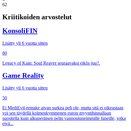
62
Kriitikoiden arvostelut
KonsoliFIN
Lisätty yli 6 vuotta sitten
80
Legacy of Kain: Soul Reaver seuraavaksi eikös juu?.
Game Reality
Lisätty yli 6 vuotta sitten
50
Ei MediEvil-remake aivan surkea peli ole, mutta sitä ei oikeastaan
voi sen täydellä kolmenkymmenen euron myyntihinnallaan
suositella kuin alkuperäisen pelin vannoutuneimmille faneille, jotka
eivä...