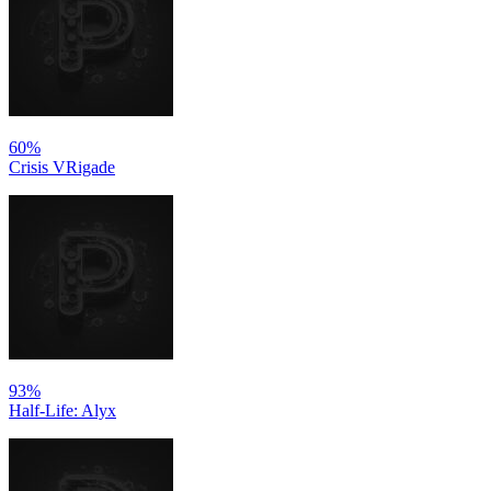
60%
Crisis VRigade
93%
Half-Life: Alyx