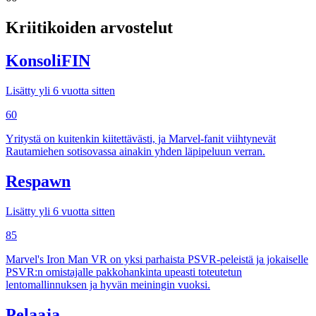
Kriitikoiden arvostelut
KonsoliFIN
Lisätty yli 6 vuotta sitten
60
Yritystä on kuitenkin kiitettävästi, ja Marvel-fanit viihtynevät
Rautamiehen sotisovassa ainakin yhden läpipeluun verran.
Respawn
Lisätty yli 6 vuotta sitten
85
Marvel's Iron Man VR on yksi parhaista PSVR-peleistä ja jokaiselle
PSVR:n omistajalle pakkohankinta upeasti toteutetun
lentomallinnuksen ja hyvän meiningin vuoksi.
Pelaaja