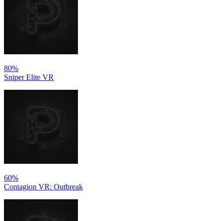
80%
Sniper Elite VR
60%
Contagion VR: Outbreak