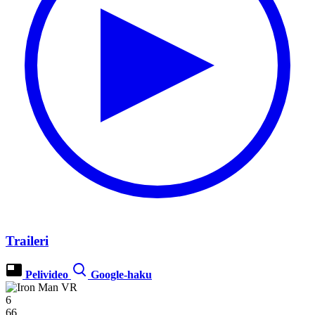
Traileri
Pelivideo
Google-haku
6
66