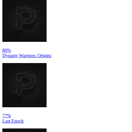
80%
Dynasty Warriors: Origins
77%
Last Epoch