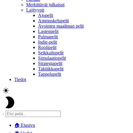
Merkittävät julkaisut
Lajityypit
Ajopelit
Ammuskelupelit
Avoimen maailman pelit
Lastenpelit
Pulmapelit
Indie-pelit
Roolipelit
Seikkailupelit
Simulaatiopelit
Strategiapelit
Taktiikkapelit
Tappelupelit
Tiedot
🏠
Etusivu