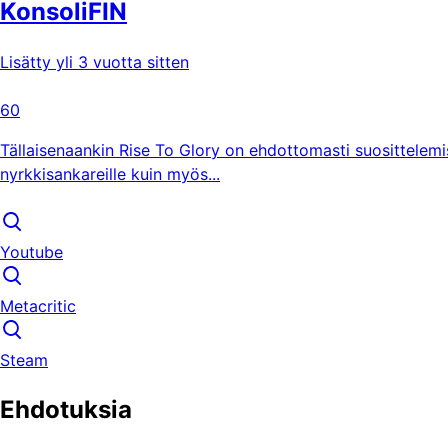
KonsoliFIN
Lisätty yli 3 vuotta sitten
60
Tällaisenaankin Rise To Glory on ehdottomasti suosittelemisen
nyrkkisankareille kuin myös...
Youtube
Metacritic
Steam
Ehdotuksia