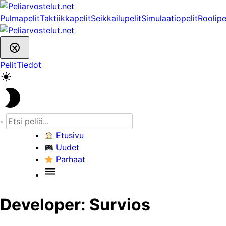
Skip
to
Pulmapelit
Taktiikkapelit
Seikkailupelit
Simulaatiopelit
Roolipe
content
Pelit
Tiedot
Etusivu
Uudet
Parhaat
Developer:
Survios