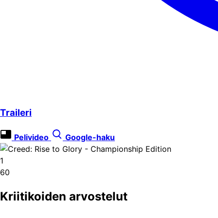
Traileri
Pelivideo
Google-haku
1
60
Kriitikoiden arvostelut