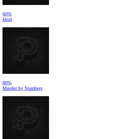
60%
Heal
80%
Murder by Numbers