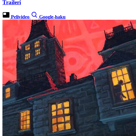
Traileri
Pelivideo
Google-haku