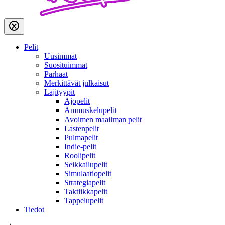
Pelit
Uusimmat
Suosituimmat
Parhaat
Merkittävät julkaisut
Lajityypit
Ajopelit
Ammuskelupelit
Avoimen maailman pelit
Lastenpelit
Pulmapelit
Indie-pelit
Roolipelit
Seikkailupelit
Simulaatiopelit
Strategiapelit
Taktiikkapelit
Tappelupelit
Tiedot