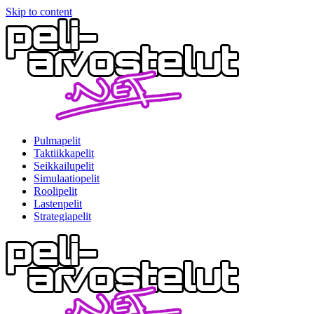
Skip to content
Pulmapelit
Taktiikkapelit
Seikkailupelit
Simulaatiopelit
Roolipelit
Lastenpelit
Strategiapelit