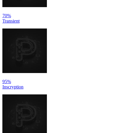
70%
Transient
95%
Inscryption