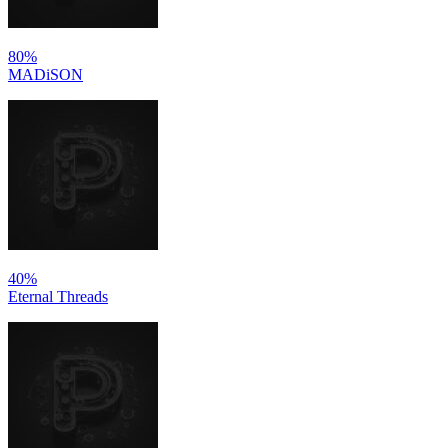
80%
MADiSON
40%
Eternal Threads