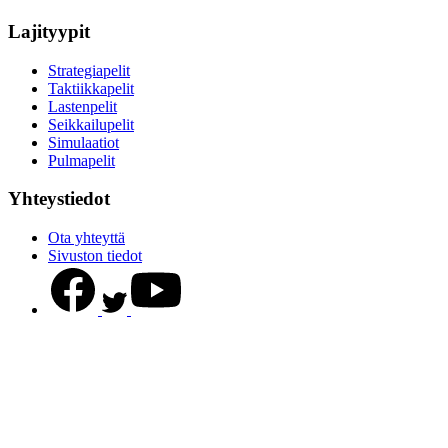
Lajityypit
Strategiapelit
Taktiikkapelit
Lastenpelit
Seikkailupelit
Simulaatiot
Pulmapelit
Yhteystiedot
Ota yhteyttä
Sivuston tiedot