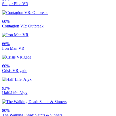
Sniper Elite VR
60%
Contagion VR: Outbreak
66%
Iron Man VR
60%
Crisis VRigade
93%
Half-Life: Alyx
80%
The Walking Dead: Saints & Sinners