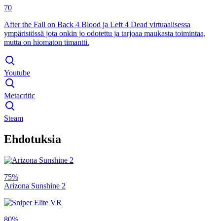
70
After the Fall on Back 4 Blood ja Left 4 Dead virtuaalisessa
ympäristössä jota onkin jo odotettu ja tarjoaa maukasta toimintaa,
mutta on hiomaton timantti.
Youtube
Metacritic
Steam
Ehdotuksia
75%
Arizona Sunshine 2
80%