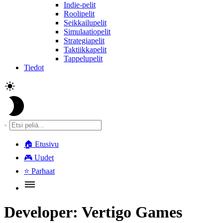
Indie-pelit
Roolipelit
Seikkailupelit
Simulaatiopelit
Strategiapelit
Taktiikkapelit
Tappelupelit
Tiedot
🏠
Etusivu
🎮
Uudet
⭐
Parhaat
Developer:
Vertigo Games