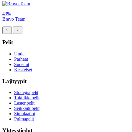
43%
Bravo Team
Pelit
Uudet
Parhaat
Suositut
Keskeiset
Lajityypit
Strategiapelit
Taktiikkapelit
Lastenpelit
Seikkailupelit
Simulaatiot
Pulmapelit
Yhteystiedot