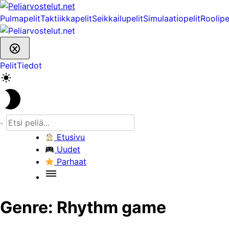
Skip
to
Pulmapelit
Taktiikkapelit
Seikkailupelit
Simulaatiopelit
Roolipe
content
Pelit
Tiedot
Etusivu
Uudet
Parhaat
Genre:
Rhythm game