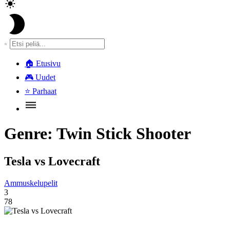
🏠
Etusivu
🎮
Uudet
⭐
Parhaat
Genre:
Twin Stick Shooter
Tesla vs Lovecraft
Ammuskelupelit
3
78