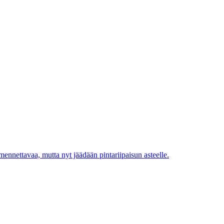
ennettavaa, mutta nyt jäädään pintariipaisun asteelle.