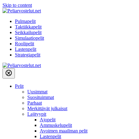
Skip to content
Pulmapelit
Taktiikkapelit
Seikkailupelit
Simulaatiopelit
Roolipelit
Lastenpelit
Strategiapelit
Pelit
Uusimmat
Suosituimmat
Parhaat
Merkittävät julkaisut
Lajityypit
Ajopelit
Ammuskelupelit
Avoimen maailman pelit
Lastenpelit