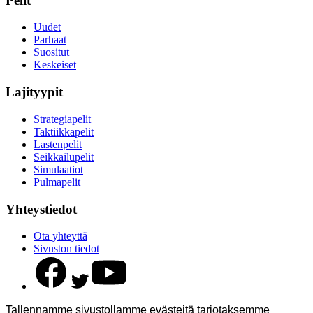
Pelit
Uudet
Parhaat
Suositut
Keskeiset
Lajityypit
Strategiapelit
Taktiikkapelit
Lastenpelit
Seikkailupelit
Simulaatiot
Pulmapelit
Yhteystiedot
Ota yhteyttä
Sivuston tiedot
Tallennamme sivustollamme evästeitä tarjotaksemme