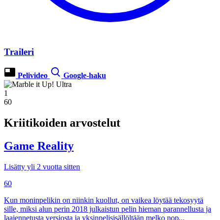
Traileri
Pelivideo
Google-haku
1
60
Kriitikoiden arvostelut
Game Reality
Lisätty yli 2 vuotta sitten
60
Kun moninpelikin on niinkin kuollut, on vaikea löytää tekosyytä
sille, miksi alun perin 2018 julkaistun pelin hieman parannellusta ja
laajennetusta versiosta ja yksinpelisisällöltään melko nop...