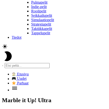
Pulmapelit
Indie-pelit
Roolipelit
Seikkailupelit
Simulaatiopelit
Strategiapelit
Taktiikkapelit
Tappelupelit
Tiedot
Etusivu
Uudet
Parhaat
Marble it Up! Ultra