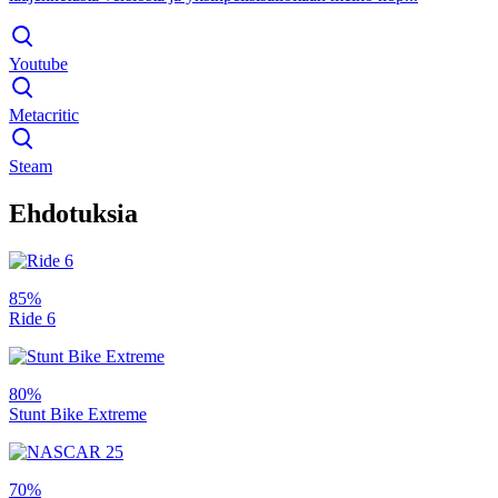
Youtube
Metacritic
Steam
Ehdotuksia
85%
Ride 6
80%
Stunt Bike Extreme
70%