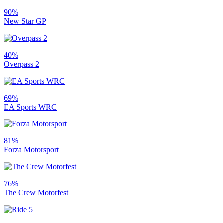
90%
New Star GP
40%
Overpass 2
69%
EA Sports WRC
81%
Forza Motorsport
76%
The Crew Motorfest