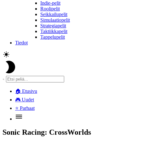
Indie-pelit
Roolipelit
Seikkailupelit
Simulaatiopelit
Strategiapelit
Taktiikkapelit
Tappelupelit
Tiedot
🏠
Etusivu
🎮
Uudet
⭐
Parhaat
Sonic Racing: CrossWorlds