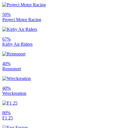
50%
Project Motor Racing
67%
Kirby Air Riders
40%
Rennsport
40%
Wreckreation
80%
F1 25