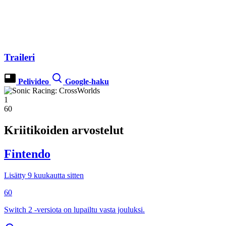
Traileri
Pelivideo
Google-haku
1
60
Kriitikoiden arvostelut
Fintendo
Lisätty 9 kuukautta sitten
60
Switch 2 -versiota on lupailtu vasta jouluksi.