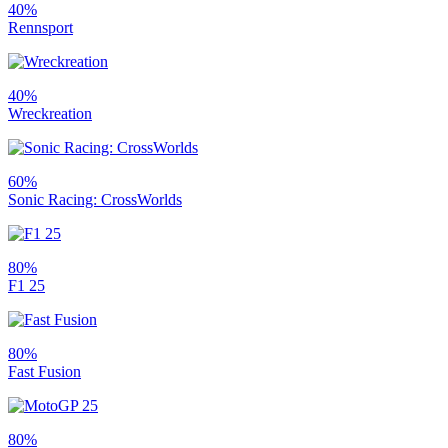
40%
Rennsport
40%
Wreckreation
60%
Sonic Racing: CrossWorlds
80%
F1 25
80%
Fast Fusion
80%