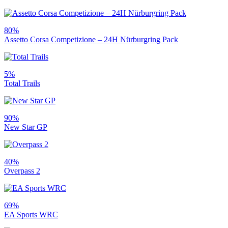
80%
Assetto Corsa Competizione – 24H Nürburgring Pack
5%
Total Trails
90%
New Star GP
40%
Overpass 2
69%
EA Sports WRC