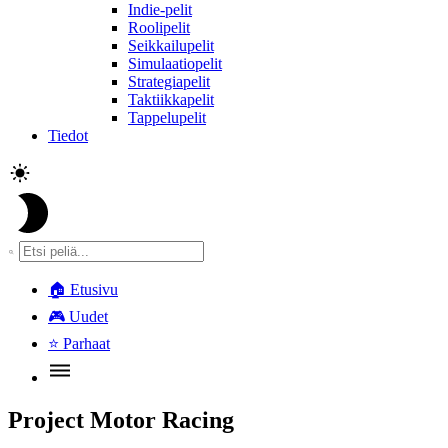
Indie-pelit
Roolipelit
Seikkailupelit
Simulaatiopelit
Strategiapelit
Taktiikkapelit
Tappelupelit
Tiedot
🏠
Etusivu
🎮
Uudet
⭐
Parhaat
Project Motor Racing