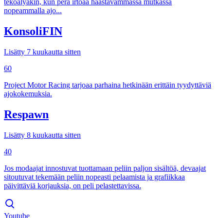
tekoälyäkin, kun perä irtoaa haastavammassa mutkassa
nopeammalla ajo...
KonsoliFIN
Lisätty 7 kuukautta sitten
60
Project Motor Racing tarjoaa parhaina hetkinään erittäin tyydyttäviä
ajokokemuksia.
Respawn
Lisätty 8 kuukautta sitten
40
Jos modaajat innostuvat tuottamaan peliin paljon sisältöä, devaajat
sitoutuvat tekemään peliin nopeasti pelaamista ja grafiikkaa
päivittäviä korjauksia, on peli pelastettavissa.
Youtube