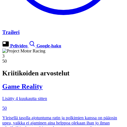
Traileri
Pelivideo
Google-haku
3
50
Kriitikoiden arvostelut
Game Reality
Lisätty 4 kuukautta sitten
50
Yleisellä tasolla ajotuntuma ratin ja polkimien kanssa on pääosin
upea, vaikka ei ajaminen aina helppoa olekaan ihan jo ilman