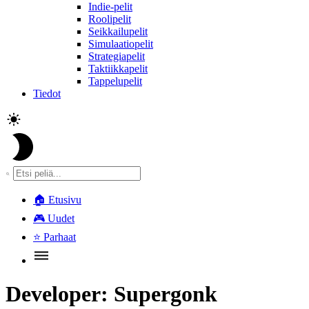
Indie-pelit
Roolipelit
Seikkailupelit
Simulaatiopelit
Strategiapelit
Taktiikkapelit
Tappelupelit
Tiedot
🏠
Etusivu
🎮
Uudet
⭐
Parhaat
Developer:
Supergonk