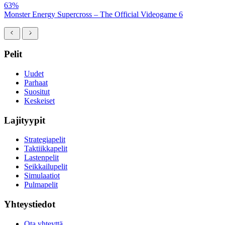
63%
Monster Energy Supercross – The Official Videogame 6
Pelit
Uudet
Parhaat
Suositut
Keskeiset
Lajityypit
Strategiapelit
Taktiikkapelit
Lastenpelit
Seikkailupelit
Simulaatiot
Pulmapelit
Yhteystiedot
Ota yhteyttä