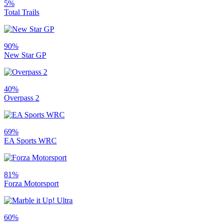
5%
Total Trails
90%
New Star GP
40%
Overpass 2
69%
EA Sports WRC
81%
Forza Motorsport
60%