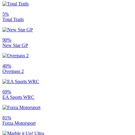
5%
Total Trails
90%
New Star GP
40%
Overpass 2
69%
EA Sports WRC
81%
Forza Motorsport