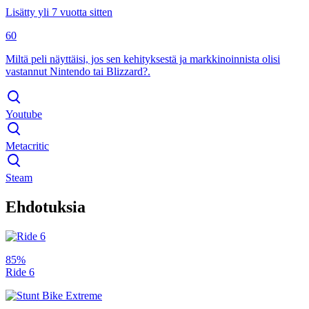
Lisätty yli 7 vuotta sitten
60
Miltä peli näyttäisi, jos sen kehityksestä ja markkinoinnista olisi
vastannut Nintendo tai Blizzard?.
Youtube
Metacritic
Steam
Ehdotuksia
85%
Ride 6