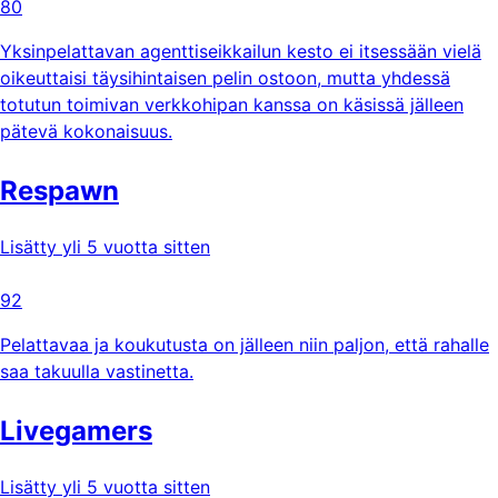
80
Yksinpelattavan agenttiseikkailun kesto ei itsessään vielä
oikeuttaisi täysihintaisen pelin ostoon, mutta yhdessä
totutun toimivan verkkohipan kanssa on käsissä jälleen
pätevä kokonaisuus.
Respawn
Lisätty yli 5 vuotta sitten
92
Pelattavaa ja koukutusta on jälleen niin paljon, että rahalle
saa takuulla vastinetta.
Livegamers
Lisätty yli 5 vuotta sitten