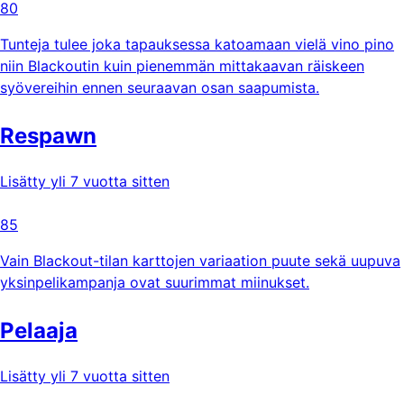
80
Tunteja tulee joka tapauksessa katoamaan vielä vino pino
niin Blackoutin kuin pienemmän mittakaavan räiskeen
syövereihin ennen seuraavan osan saapumista.
Respawn
Lisätty yli 7 vuotta sitten
85
Vain Blackout-tilan karttojen variaation puute sekä uupuva
yksinpelikampanja ovat suurimmat miinukset.
Pelaaja
Lisätty yli 7 vuotta sitten