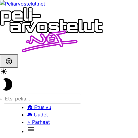
Skip
to
content
🏠
Etusivu
🎮
Uudet
⭐
Parhaat