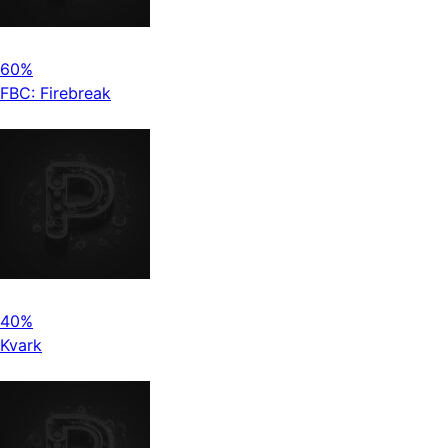
60%
FBC: Firebreak
40%
Kvark