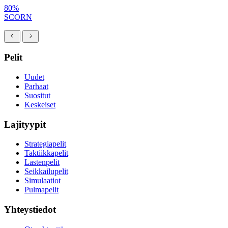
80%
SCORN
Pelit
Uudet
Parhaat
Suositut
Keskeiset
Lajityypit
Strategiapelit
Taktiikkapelit
Lastenpelit
Seikkailupelit
Simulaatiot
Pulmapelit
Yhteystiedot