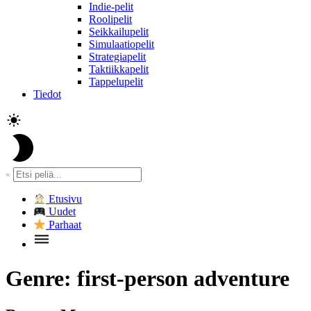
Indie-pelit
Roolipelit
Seikkailupelit
Simulaatiopelit
Strategiapelit
Taktiikkapelit
Tappelupelit
Tiedot
Etusivu
Uudet
Parhaat
Genre:
first-person adventure