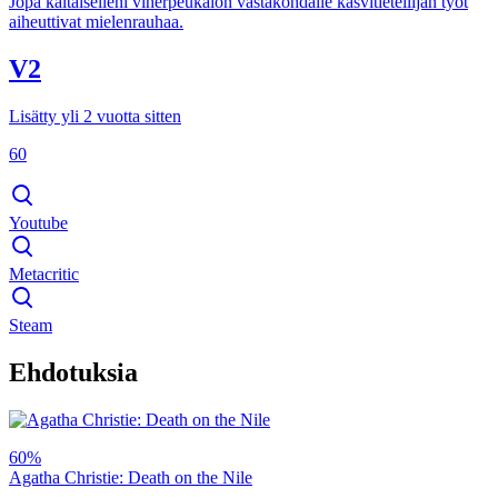
Jopa kaltaiselleni viherpeukalon vastakohdalle kasvitieteilijän työt
aiheuttivat mielenrauhaa.
V2
Lisätty yli 2 vuotta sitten
60
Youtube
Metacritic
Steam
Ehdotuksia
60%
Agatha Christie: Death on the Nile