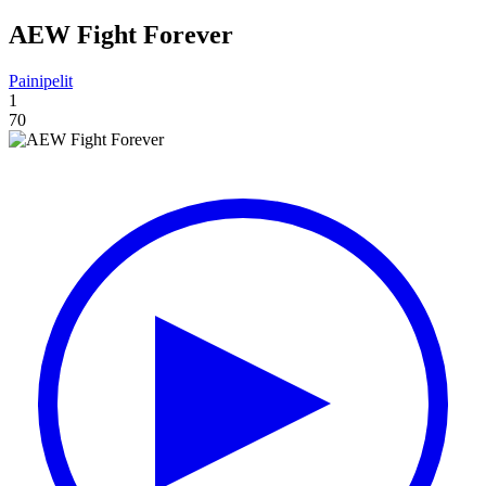
AEW Fight Forever
Painipelit
1
70