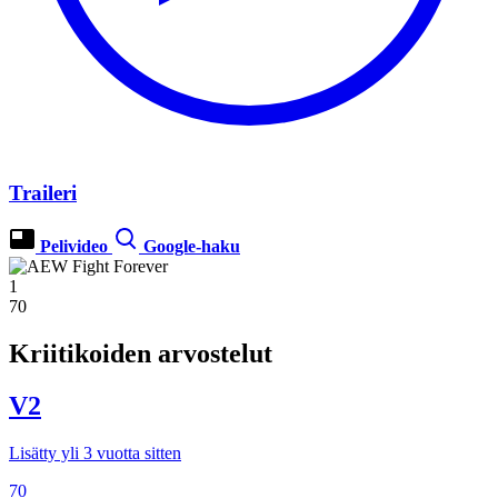
Traileri
Pelivideo
Google-haku
1
70
Kriitikoiden arvostelut
V2
Lisätty yli 3 vuotta sitten
70