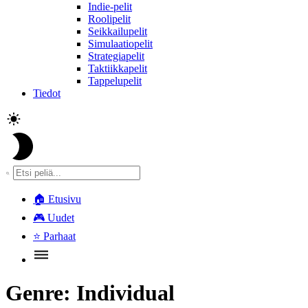
Indie-pelit
Roolipelit
Seikkailupelit
Simulaatiopelit
Strategiapelit
Taktiikkapelit
Tappelupelit
Tiedot
🏠
Etusivu
🎮
Uudet
⭐
Parhaat
Genre:
Individual