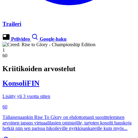
Traileri
Pelivideo
Google-haku
1
60
Kriitikoiden arvostelut
KonsoliFIN
Lisätty yli 3 vuotta sitten
60
Tällaisenaankin Rise To Glory on ehdottomasti suosittelemisen
arvoinen tapaus virtuaalilasien omistajille, tarjoten kosolti hauskoja
hetkiä niin sen parissa hikoileville nyrkkisankareille kuin myös...