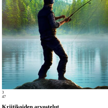
3
47
Kriitikoiden arvostelut