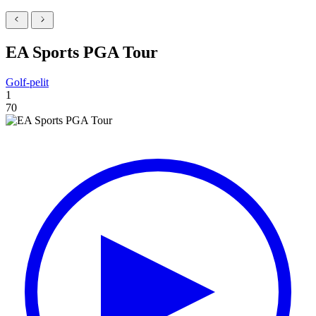
EA Sports PGA Tour
Golf-pelit
1
70