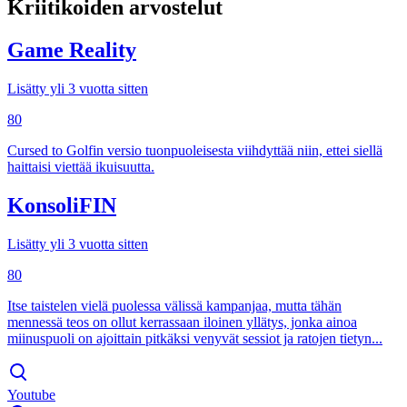
Kriitikoiden arvostelut
Game Reality
Lisätty yli 3 vuotta sitten
80
Cursed to Golfin versio tuonpuoleisesta viihdyttää niin, ettei siellä
haittaisi viettää ikuisuutta.
KonsoliFIN
Lisätty yli 3 vuotta sitten
80
Itse taistelen vielä puolessa välissä kampanjaa, mutta tähän
mennessä teos on ollut kerrassaan iloinen yllätys, jonka ainoa
miinuspuoli on ajoittain pitkäksi venyvät sessiot ja ratojen tietyn...
Youtube