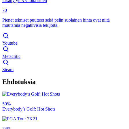
Lisätty yli 3 vuotta sitten
70
Pienet tekniset puutteet sekä pelin suolainen hinta ovat niitä
muutamia negatiivisia tekijöitä.
Youtube
Metacritic
Steam
Ehdotuksia
50%
Everybody’s Golf: Hot Shots
74%