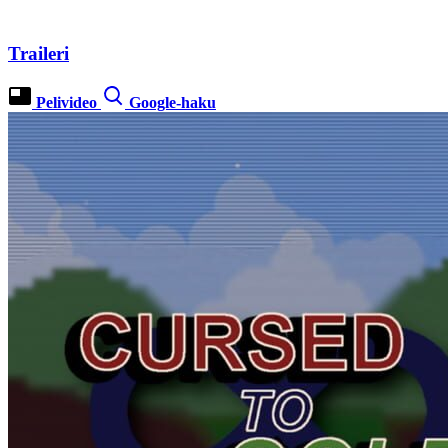
Traileri
Pelivideo
Google-haku