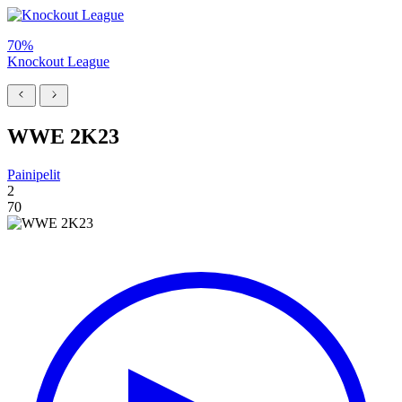
70%
Knockout League
WWE 2K23
Painipelit
2
70