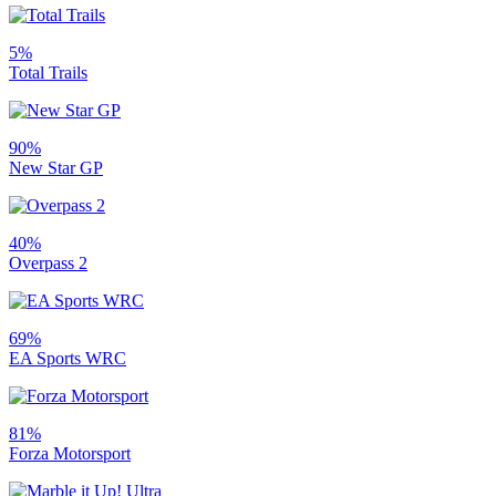
5%
Total Trails
90%
New Star GP
40%
Overpass 2
69%
EA Sports WRC
81%
Forza Motorsport