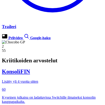
Traileri
Pelivideo
Google-haku
2
55
Kriitikoiden arvostelut
KonsoliFIN
Lisätty yli 4 vuotta sitten
60
Kyseinen julkaisu on ladattavissa Switchille ilmaiseksi konsolin
kauppapaikalta.