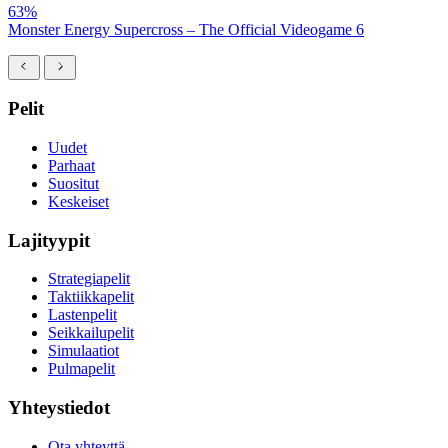
63%
Monster Energy Supercross – The Official Videogame 6
Pelit
Uudet
Parhaat
Suositut
Keskeiset
Lajityypit
Strategiapelit
Taktiikkapelit
Lastenpelit
Seikkailupelit
Simulaatiot
Pulmapelit
Yhteystiedot
Ota yhteyttä