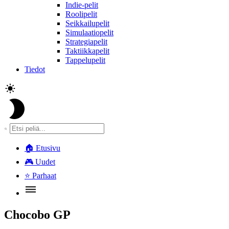
Indie-pelit
Roolipelit
Seikkailupelit
Simulaatiopelit
Strategiapelit
Taktiikkapelit
Tappelupelit
Tiedot
🏠
Etusivu
🎮
Uudet
⭐
Parhaat
Chocobo GP