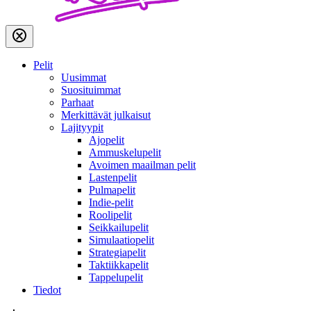
Pelit
Uusimmat
Suosituimmat
Parhaat
Merkittävät julkaisut
Lajityypit
Ajopelit
Ammuskelupelit
Avoimen maailman pelit
Lastenpelit
Pulmapelit
Indie-pelit
Roolipelit
Seikkailupelit
Simulaatiopelit
Strategiapelit
Taktiikkapelit
Tappelupelit
Tiedot