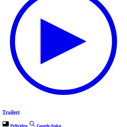
Traileri
Pelivideo
Google-haku