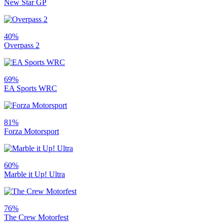
New Star GP
40%
Overpass 2
69%
EA Sports WRC
81%
Forza Motorsport
60%
Marble it Up! Ultra
76%
The Crew Motorfest