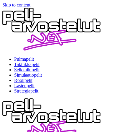
Skip to content
Pulmapelit
Taktiikkapelit
Seikkailupelit
Simulaatiopelit
Roolipelit
Lastenpelit
Strategiapelit