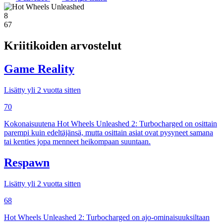
8
67
Kriitikoiden arvostelut
Game Reality
Lisätty yli 2 vuotta sitten
70
Kokonaisuutena Hot Wheels Unleashed 2: Turbocharged on osittain
parempi kuin edeltäjänsä, mutta osittain asiat ovat pysyneet samana
tai kenties jopa menneet heikompaan suuntaan.
Respawn
Lisätty yli 2 vuotta sitten
68
Hot Wheels Unleashed 2: Turbocharged on ajo-ominaisuuksiltaan