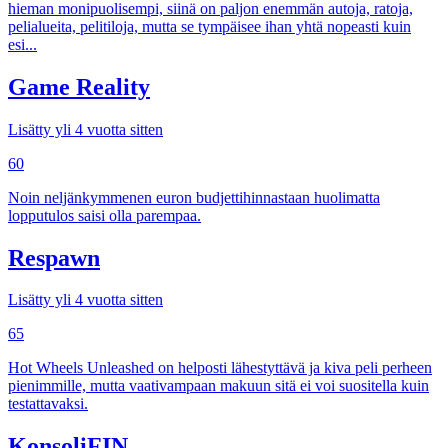
hieman monipuolisempi, siinä on paljon enemmän autoja, ratoja,
pelialueita, pelitiloja, mutta se tympäisee ihan yhtä nopeasti kuin
esi...
Game Reality
Lisätty yli 4 vuotta sitten
60
Noin neljänkymmenen euron budjettihinnastaan huolimatta
lopputulos saisi olla parempaa.
Respawn
Lisätty yli 4 vuotta sitten
65
Hot Wheels Unleashed on helposti lähestyttävä ja kiva peli perheen
pienimmille, mutta vaativampaan makuun sitä ei voi suositella kuin
testattavaksi.
KonsoliFIN