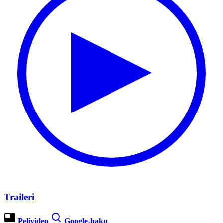
Traileri
Pelivideo
Google-haku