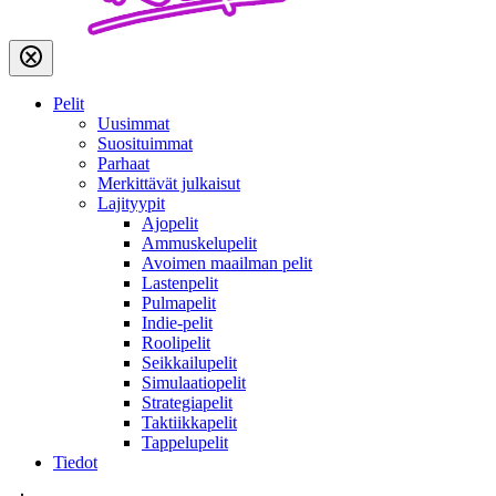
Pelit
Uusimmat
Suosituimmat
Parhaat
Merkittävät julkaisut
Lajityypit
Ajopelit
Ammuskelupelit
Avoimen maailman pelit
Lastenpelit
Pulmapelit
Indie-pelit
Roolipelit
Seikkailupelit
Simulaatiopelit
Strategiapelit
Taktiikkapelit
Tappelupelit
Tiedot