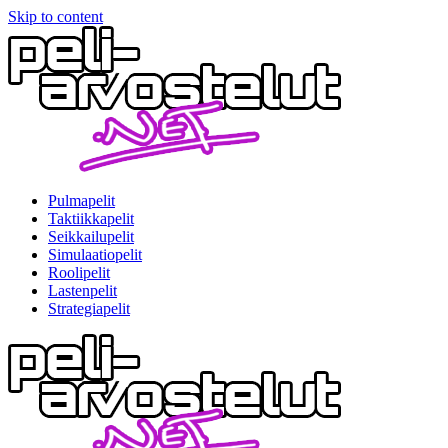
Skip to content
Pulmapelit
Taktiikkapelit
Seikkailupelit
Simulaatiopelit
Roolipelit
Lastenpelit
Strategiapelit