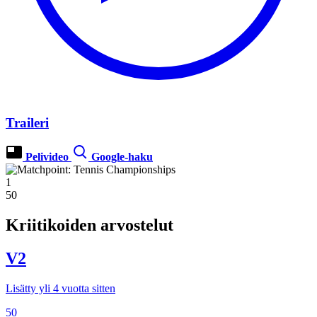
Traileri
Pelivideo
Google-haku
1
50
Kriitikoiden arvostelut
V2
Lisätty yli 4 vuotta sitten
50