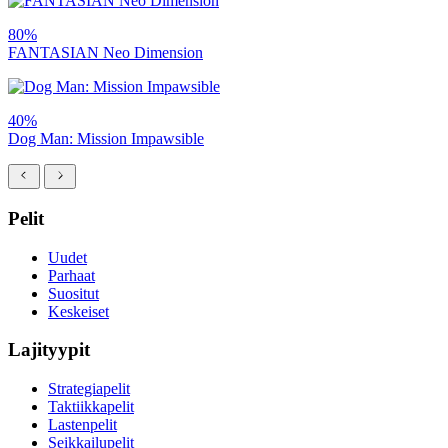
80%
FANTASIAN Neo Dimension
40%
Dog Man: Mission Impawsible
Pelit
Uudet
Parhaat
Suositut
Keskeiset
Lajityypit
Strategiapelit
Taktiikkapelit
Lastenpelit
Seikkailupelit