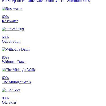
No Sleep for Kaname Date - From AI: The Somnium Files
60%
Rosewater
68%
Out of Sight
80%
Without a Dawn
60%
The Midnight Walk
80%
Old Skies