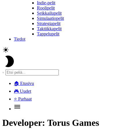
Indie-pelit
Roolipelit
Seikkailupelit
Simulaatiopelit
Strategiapelit
Taktiikkapelit
Tappelupelit
Tiedot
🏠
Etusivu
🎮
Uudet
⭐
Parhaat
Developer:
Torus Games