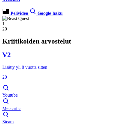
Pelivideo
Google-haku
1
20
Kriitikoiden arvostelut
V2
Lisätty yli 8 vuotta sitten
20
Youtube
Metacritic
Steam