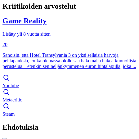
Kriitikoiden arvostelut
Game Reality
Lisätty yli 8 vuotta sitten
20
Sanoisin, että Hotel Transylvania 3 on yksi sellaisia harvoja
pelitapauksia, jonka olemassa ololle saa hakemalla hakea kunnollista
perustelua – etenkin sen neljänkymmenen euron hintalapulla, joka ...
Youtube
Metacritic
Steam
Ehdotuksia