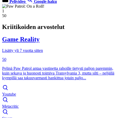
Pelivideo
Google-haku
1
50
Kriitikoiden arvostelut
Game Reality
Lisätty yli 7 vuotta sitten
50
Pelinä Paw Patrol antaa vastinetta rahoille tietysti paljon paremmin,
kuin sekava ja huonosti toimiva Transylvania 3, mutta silti – neljällä
kympillä saa takuuvarmasti hankittua jotain paljo...
Youtube
Metacritic