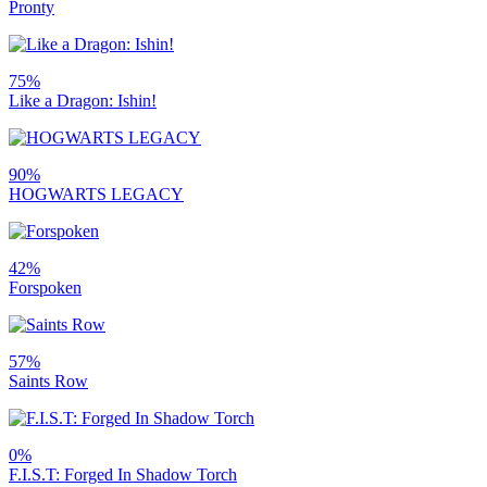
Pronty
75%
Like a Dragon: Ishin!
90%
HOGWARTS LEGACY
42%
Forspoken
57%
Saints Row
0%
F.I.S.T: Forged In Shadow Torch