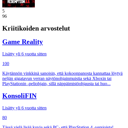
5
96
Kriitikoiden arvostelut
Game Reality
Lisätty yli 6 vuotta sitten
100
Käytännön vinkkinä sanoisin, että kokoonpanosta kannattaa löytyä
neljän gigatavun verran näytönohjainmuistia sekä Xboxin tai
PlayStationin -peliohjain, sillä näppäimistöohjausta tai huo...
KonsoliFIN
Lisätty yli 6 vuotta sitten
80
Tässä vielä lisää kuvia sekä PC- että PlayStation 4 -versioista!.