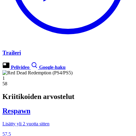
Traileri
Pelivideo
Google-haku
1
58
Kriitikoiden arvostelut
Respawn
Lisätty yli 2 vuotta sitten
57.5