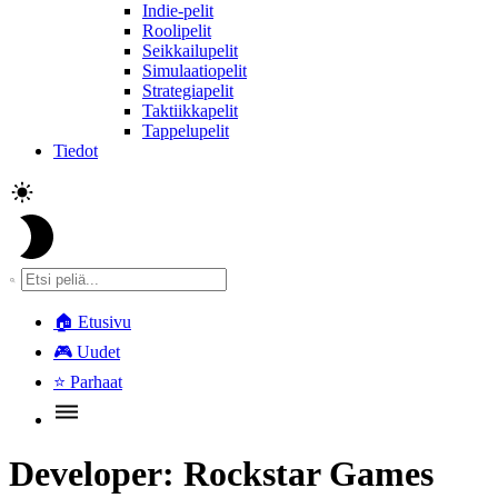
Indie-pelit
Roolipelit
Seikkailupelit
Simulaatiopelit
Strategiapelit
Taktiikkapelit
Tappelupelit
Tiedot
🏠
Etusivu
🎮
Uudet
⭐
Parhaat
Developer:
Rockstar Games