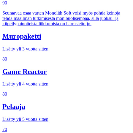
90
Seuraavaa osaa varten Monolith Soft voisi myös pohtia keinoja
tehdä maailman tutkimisesta monipuolisempaa, sillä juoksu- ja
kiipeilypainotteista liikkumista on harrastettu jo.
Muropaketti
Lisätty yli 3 vuotta sitten
80
Game Reactor
Lisätty yli 4 vuotta sitten
80
Pelaaja
Lisätty yli 5 vuotta sitten
70