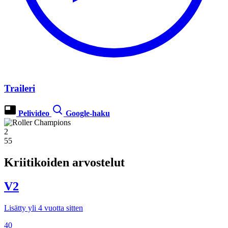
Traileri
Pelivideo
Google-haku
2
55
Kriitikoiden arvostelut
V2
Lisätty yli 4 vuotta sitten
40