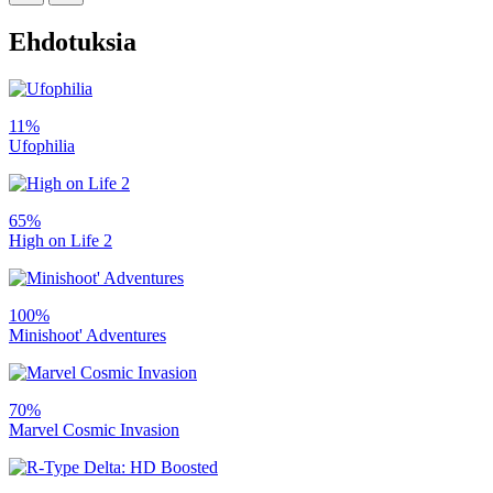
Ehdotuksia
11%
Ufophilia
65%
High on Life 2
100%
Minishoot' Adventures
70%
Marvel Cosmic Invasion