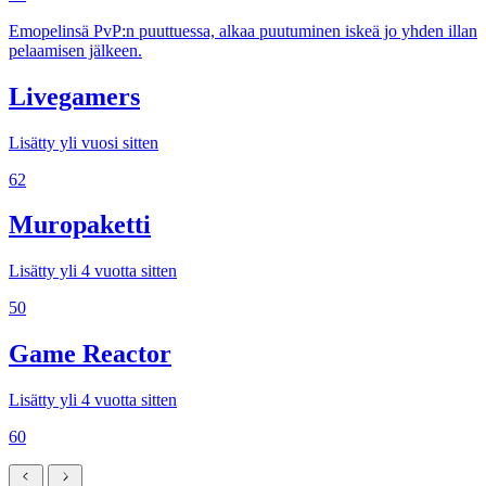
Emopelinsä PvP:n puuttuessa, alkaa puutuminen iskeä jo yhden illan
pelaamisen jälkeen.
Livegamers
Lisätty yli vuosi sitten
62
Muropaketti
Lisätty yli 4 vuotta sitten
50
Game Reactor
Lisätty yli 4 vuotta sitten
60