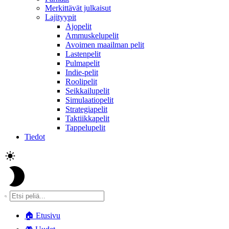
Merkittävät julkaisut
Lajityypit
Ajopelit
Ammuskelupelit
Avoimen maailman pelit
Lastenpelit
Pulmapelit
Indie-pelit
Roolipelit
Seikkailupelit
Simulaatiopelit
Strategiapelit
Taktiikkapelit
Tappelupelit
Tiedot
🏠
Etusivu