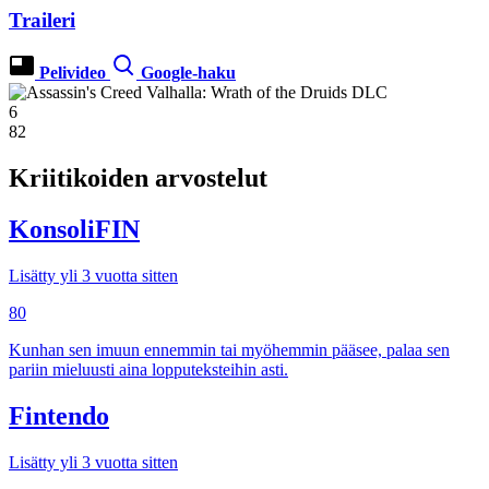
Traileri
Pelivideo
Google-haku
6
82
Kriitikoiden arvostelut
KonsoliFIN
Lisätty yli 3 vuotta sitten
80
Kunhan sen imuun ennemmin tai myöhemmin pääsee, palaa sen
pariin mieluusti aina lopputeksteihin asti.
Fintendo
Lisätty yli 3 vuotta sitten