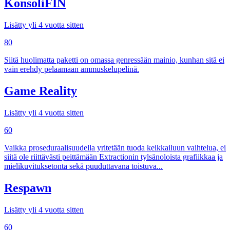
KonsoliFIN
Lisätty yli 4 vuotta sitten
80
Siitä huolimatta paketti on omassa genressään mainio, kunhan sitä ei
vain erehdy pelaamaan ammuskelupelinä.
Game Reality
Lisätty yli 4 vuotta sitten
60
Vaikka proseduraalisuudella yritetään tuoda keikkailuun vaihtelua, ei
siitä ole riittävästi peittämään Extractionin tylsänoloista grafiikkaa ja
mielikuvituksetonta sekä puuduttavana toistuva...
Respawn
Lisätty yli 4 vuotta sitten
60