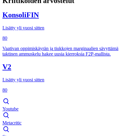
Kriitikoiden arvostelut
KonsoliFIN
Lisätty yli vuosi sitten
80
Vaativan oppimiskäyrän ja tiukkojen marginaalien sävyttämä
taktinen ammuskelu hakee uusia kierroksia F2P-mallista.
V2
Lisätty yli vuosi sitten
80
Youtube
Metacritic